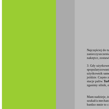
Najczęściej do t
zanieczyszczenia
nakrętce, zostaw
3. Gdy użytkown
spopularyzowania
użytkownik samo
jeździe. Często
stacje paliw.
Turb
zgasimy silnik,
Mam nadzieje, że
szukał/a mechani
bardzo mnie to c