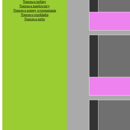
Naprawa turbiny
Naprawa maglownicy
Naprawa pompy wspomagania
Naprawa przekładni
Naprawa turbo