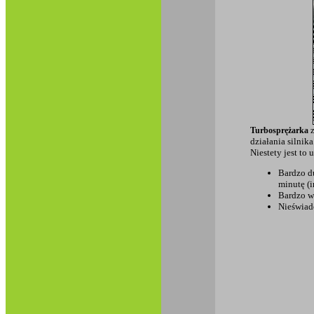
z
Turbosprężarka
działania silnika
Niestety jest to
Bardzo d
minutę (i
Bardzo wy
Nieświado