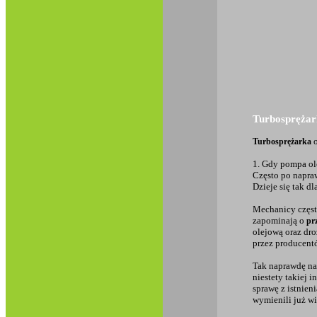
Turbosprężark
o
Turbosprężarka
1. Gdy pompa ole
Często po napraw
Dzieje się tak d
Mechanicy częst
zapominają o
pr
olejową oraz dr
przez producent
Tak naprawdę n
niestety takiej i
sprawę z istnien
wymienili już w