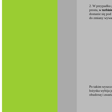
2. W przypadku
prosta,
w turbinie
dostanie się pod
do zmiany wyważ
Po takim wyszcz
łożyska wybija je
obudowę i awari