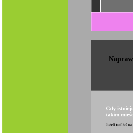
Naprawa
Gdy istnie
takim mieśc
Jeżeli trafiłeś 