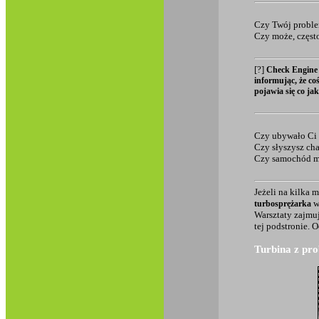
Czy Twój proble
Czy może, częst
[?]
Check Engine t
informując, że co
pojawia się co jak
Czy ubywało Ci o
Czy słyszysz ch
Czy samochód m
Jeżeli na kilka 
w
turbosprężarka
Warsztaty zajmu
tej podstronie. 
Turbina z pr